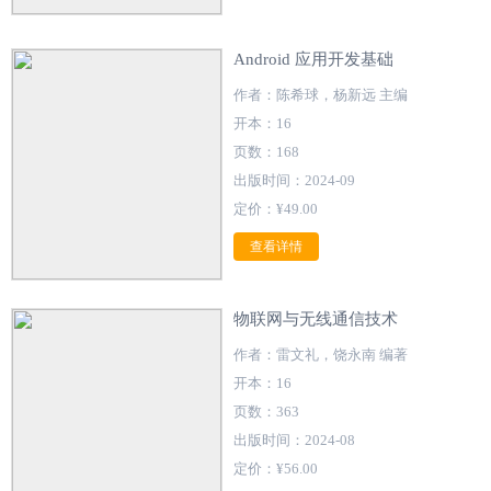
Android 应用开发基础
作者：陈希球，杨新远 主编
开本：16
页数：168
出版时间：2024-09
定价：¥49.00
查看详情
物联网与无线通信技术
作者：雷文礼，饶永南 编著
开本：16
页数：363
出版时间：2024-08
定价：¥56.00