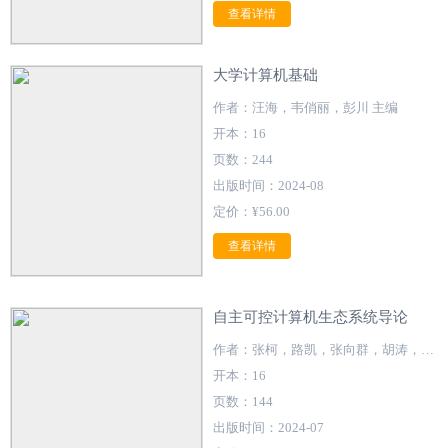
查看详情
大学计算机基础
作者：汪海，韦俏丽，彭川 主编
开本：16
页数：244
出版时间：2024-08
定价：¥56.00
查看详情
自主可控计算机生态系统导论
作者：张柯，路凯，张向群，胡涛，杜根远 主编
开本：16
页数：144
出版时间：2024-07