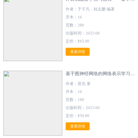
作者：于子凡，桂志鹏 编著
开本：16
页数：289
出版时间：2025-06
定价：¥65.00
查看详情
基于图神经网络的网络表示学习研究
作者：莫先 著
开本：16
页数：189
出版时间：2025-06
定价：¥59.00
查看详情