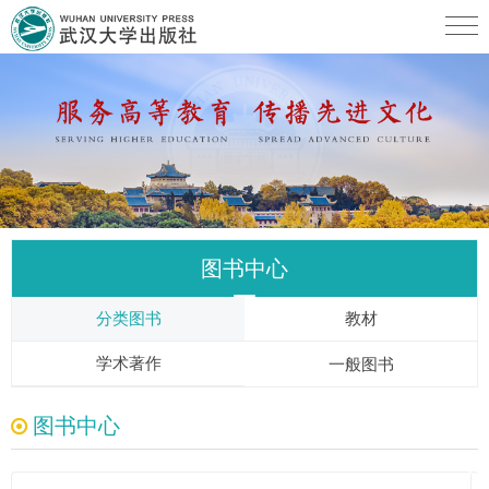
图书中心
分类图书
教材
学术著作
一般图书
图书中心