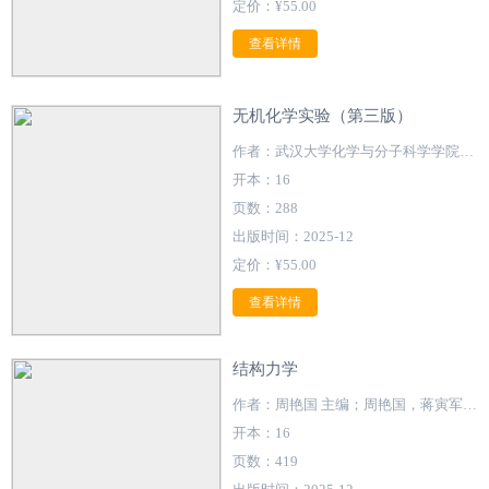
定价：¥55.00
查看详情
无机化学实验（第三版）
作者：武汉大学化学与分子科学学院实验中心 编
开本：16
页数：288
出版时间：2025-12
定价：¥55.00
查看详情
结构力学
作者：周艳国 主编；周艳国，蒋寅军，杨锐玲 编著
开本：16
页数：419