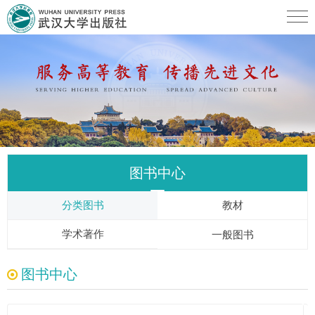
图书中心
分类图书
教材
学术著作
一般图书
图书中心