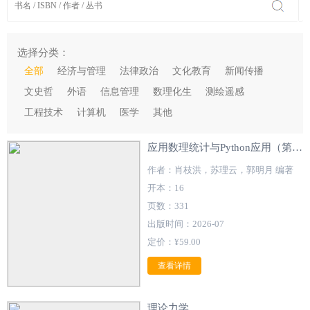
选择分类：
全部
经济与管理
法律政治
文化教育
新闻传播
文史哲
外语
信息管理
数理化生
测绘遥感
工程技术
计算机
医学
其他
应用数理统计与Python应用（第二版）
作者：肖枝洪，苏理云，郭明月 编著
开本：16
页数：331
出版时间：2026-07
定价：¥59.00
查看详情
理论力学