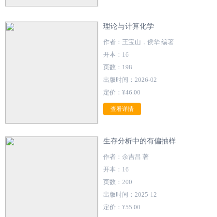
理论与计算化学
作者：王宝山，侯华 编著
开本：16
页数：198
出版时间：2026-02
定价：¥46.00
查看详情
生存分析中的有偏抽样
作者：余吉昌 著
开本：16
页数：200
出版时间：2025-12
定价：¥55.00