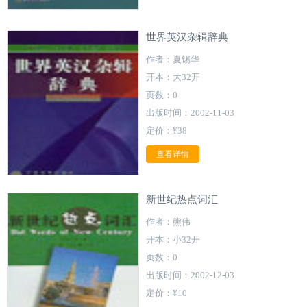
世界英汉杂辑辞典
作者：夏锡华
开本：大32开
页数：0
出版时间：2002-11-03
定价：¥38
查看详情
新世纪热点词汇
作者：熊伟
开本：小32开
页数：0
出版时间：2002-12-03
定价：¥10