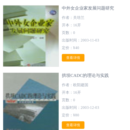
中外女企业家发展问题研究
作者：关培兰
开本：16开
页数：0
出版时间：2003-11-03
定价：¥40
查看详情
拱坝CADC的理论与实践
作者：欧阳建国
开本：16开
页数：0
出版时间：2003-12-03
定价：¥80
查看详情