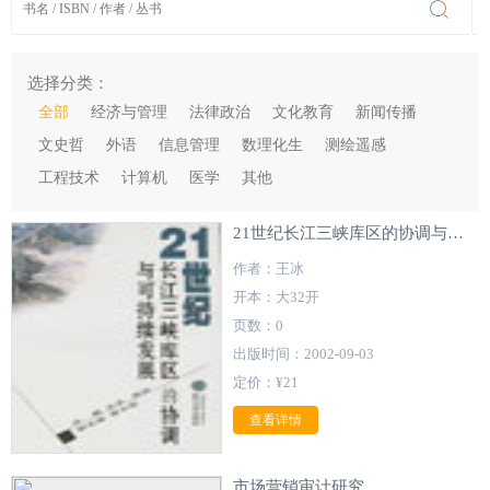
选择分类：
全部
经济与管理
法律政治
文化教育
新闻传播
文史哲
外语
信息管理
数理化生
测绘遥感
工程技术
计算机
医学
其他
21世纪长江三峡库区的协调与可持续发展
作者：王冰
开本：大32开
页数：0
出版时间：2002-09-03
定价：¥21
查看详情
市场营销审计研究