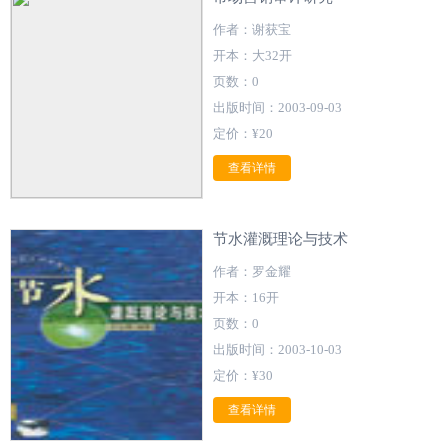
作者：谢获宝
开本：大32开
页数：0
出版时间：2003-09-03
定价：¥20
查看详情
节水灌溉理论与技术
作者：罗金耀
开本：16开
页数：0
出版时间：2003-10-03
定价：¥30
查看详情