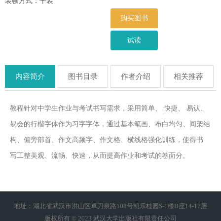
装帧方式：平装
购买图书
试读
内容简介
图书目录
作者介绍
相关推荐
教程针对中学生作业与考试书写需求，采用简单、 快捷、 易认、
易会的行楷字体作为习字字体，通过基本笔画、布白均匀、间架结
构、偏旁部首、作文高频字、作文格、横线格强化训练，使得书
写工整美观、流畅、快速，从而提高作业和考试的卷面分。
地址：湖北省武汉市洪山区卓刀泉路108号凯乐桂园S-1楼B座14-17层
版权所有 © 2023 武汉大学出版社有限责任公司