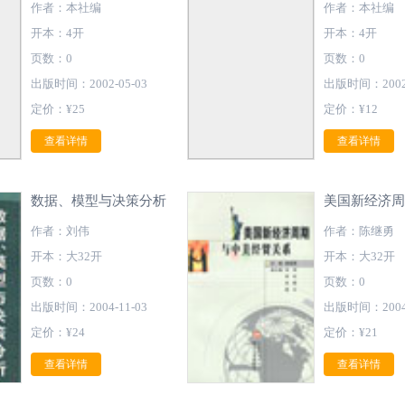
作者：本社编
作者：本社编
开本：4开
开本：4开
页数：0
页数：0
出版时间：2002-05-03
出版时间：2002-
定价：¥25
定价：¥12
查看详情
查看详情
数据、模型与决策分析
作者：刘伟
作者：陈继勇
开本：大32开
开本：大32开
页数：0
页数：0
出版时间：2004-11-03
出版时间：2004-
定价：¥24
定价：¥21
查看详情
查看详情