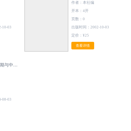
作者：本社编
开本：4开
页数：0
10-03
出版时间：2002-10-03
定价：¥25
查看详情
美国新经济周期与中美经贸关系
08-03