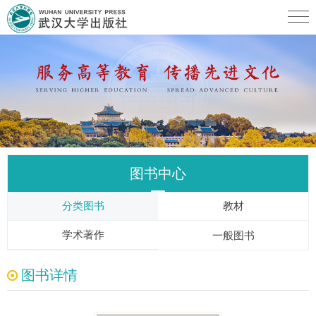
图书中心
分类图书
教材
学术著作
一般图书
图书详情