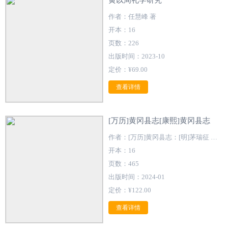
黄以周礼学研究
作者：任慧峰 著
开本：16
页数：226
出版时间：2023-10
定价：¥69.00
查看详情
[万历]黄冈县志[康熙]黄冈县志
作者：[万历]黄冈县志：[明]茅瑞征 修；[明]吕元音 纂 [康熙]黄冈县志：[清]董元俊 修；[清]孙锡蕃 纂
开本：16
页数：465
出版时间：2024-01
定价：¥122.00
查看详情