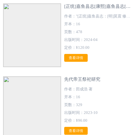
[正统]嘉鱼县志[康熙]嘉鱼县志[同治]嘉鱼县志
作者："[正统]嘉鱼县志：[明]莫震 修；[明]孙允恭 纂 [康熙]嘉鱼县志：[清]李元震 纂修 [同治]嘉鱼县志：[清]钟传益 修；[清]俞焜 纂"
开本：16
页数：478
出版时间：2024-04
定价：¥120.00
查看详情
先代帝王祭祀研究
作者：田成浩 著
开本：16
页数：329
出版时间：2023-10
定价：¥96.00
查看详情