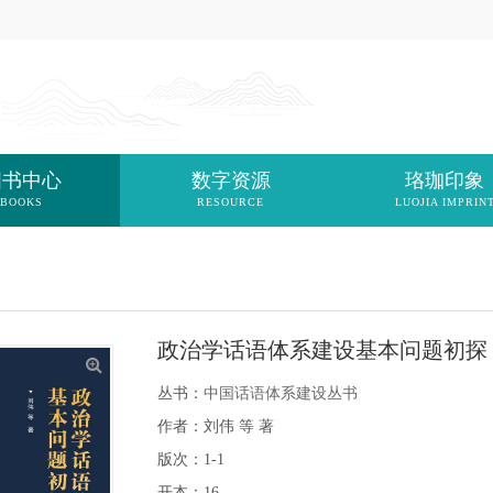
图书中心
数字资源
珞珈印象
BOOKS
RESOURCE
LUOJIA IMPRIN
政治学话语体系建设基本问题初探
丛书：
中国话语体系建设丛书
作者：刘伟 等 著
版次：1-1
开本：16