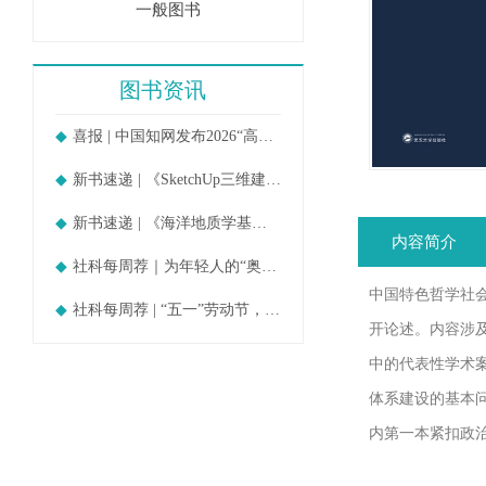
一般图书
图书资讯
喜报 | 中国知网发布2026“高被引
新书速递 | 《SketchUp三维建模教
新书速递 | 《海洋地质学基础》
内容简介
社科每周荐｜为年轻人的“奥德赛时期
中国特色哲学社
社科每周荐 | “五一”劳动节，守护
开论述。内容涉
中的代表性学术
体系建设的基本
内第一本紧扣政