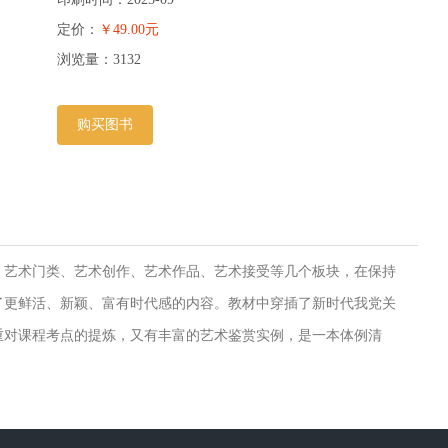
定价：
￥49.00元
浏览量：
3132
购买图书
、艺术门类、艺术创作、艺术作品、艺术接受等几个板块，在保持
了更鲜活、新颖、富有时代感的内容。教材中穿插了新时代我党关
重对课程考点的提炼，又有丰富的艺术鉴赏实例，是一本体例清