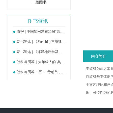
一般图书
图书资讯
喜报 | 中国知网发布2026“高被引
新书速递 | 《SketchUp三维建模教
新书速递 | 《海洋地质学基础》
内容简介
社科每周荐｜为年轻人的“奥德赛时期
本教材为武大出
社科每周荐 | “五一”劳动节，守护
原教材基本体例
于文艺理论和评
晰、可读性强的