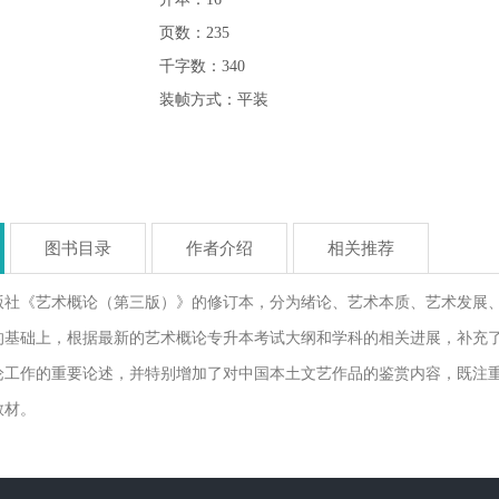
页数：235
千字数：340
装帧方式：平装
图书目录
作者介绍
相关推荐
版社《艺术概论（第三版）》的修订本，分为绪论、艺术本质、艺术发展
的基础上，根据最新的艺术概论专升本考试大纲和学科的相关进展，补充
论工作的重要论述，并特别增加了对中国本土文艺作品的鉴赏内容，既注
教材。