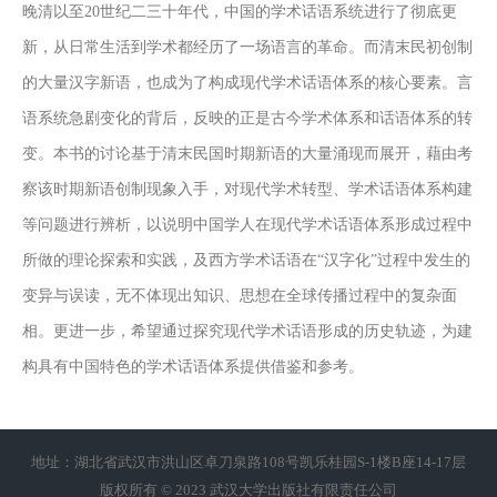
晚清以至20世纪二三十年代，中国的学术话语系统进行了彻底更
新，从日常生活到学术都经历了一场语言的革命。而清末民初创制
的大量汉字新语，也成为了构成现代学术话语体系的核心要素。言
语系统急剧变化的背后，反映的正是古今学术体系和话语体系的转
变。本书的讨论基于清末民国时期新语的大量涌现而展开，藉由考
察该时期新语创制现象入手，对现代学术转型、学术话语体系构建
等问题进行辨析，以说明中国学人在现代学术话语体系形成过程中
所做的理论探索和实践，及西方学术话语在“汉字化”过程中发生的
变异与误读，无不体现出知识、思想在全球传播过程中的复杂面
相。更进一步，希望通过探究现代学术话语形成的历史轨迹，为建
构具有中国特色的学术话语体系提供借鉴和参考。
地址：湖北省武汉市洪山区卓刀泉路108号凯乐桂园S-1楼B座14-17层
版权所有 © 2023 武汉大学出版社有限责任公司