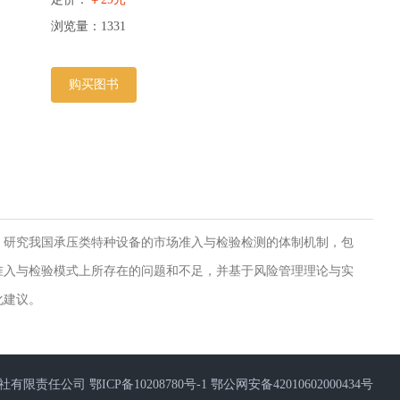
浏览量：
1331
购买图书
，研究我国承压类特种设备的市场准入与检验检测的体制机制，包
准入与检验模式上所存在的问题和不足，并基于风险管理理论与实
化建议。
出版社有限责任公司
鄂ICP备10208780号-1
鄂公网安备42010602000434号