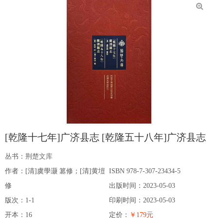
[乾隆十七年]广济县志 [乾隆五十八年]广济县志
丛书：
荆楚文库
作者：[清]虞學灏 篡修；[清]黄塏
ISBN 978-7-307-23434-5
修
出版时间：2023-05-03
版次：1-1
印刷时间：2023-05-03
开本：16
定价：
￥179元