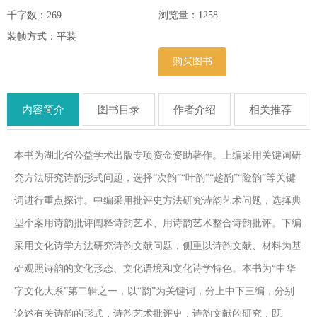
千字数：269
浏览量：
1258
装帧方式：平装
购买图书
内容简介
图书目录
作者介绍
相关推荐
本书为湖北省公益学术出版专项资金资助著作。上编采用关键词研
究方法研究诗韵形式问题，选择“次韵”“叶韵”“趁韵”“险韵”等关键
词进行重点探讨。中编采用批评史方法研究诗韵艺术问题，选择典
型个案用诗韵批评阐释诗韵艺术、用诗韵艺术整合诗韵批评。下编
采用文化诗学方法研究诗韵文献问题，侧重以诗韵文献、材料为基
础观照诗韵的文化形态、文化语境和文化诗学特色。本书为“中华
字文化大系”第二辑之一，以“韵”为关键词，分上中下三编，分别
论述有关诗韵的形式，诗韵艺术批评史，诗韵文献的研究，既