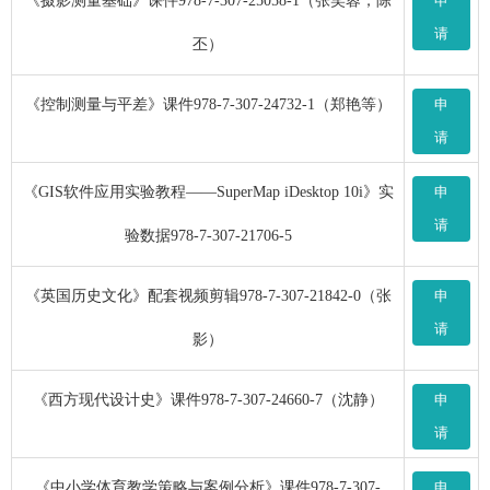
《摄影测量基础》课件978-7-307-25058-1（张笑蓉，陈
申
请
丕）
《控制测量与平差》课件978-7-307-24732-1（郑艳等）
申
请
《GIS软件应用实验教程——SuperMap iDesktop 10i》实
申
请
验数据978-7-307-21706-5
《英国历史文化》配套视频剪辑978-7-307-21842-0（张
申
请
影）
《西方现代设计史》课件978-7-307-24660-7（沈静）
申
请
《中小学体育教学策略与案例分析》课件978-7-307-
申