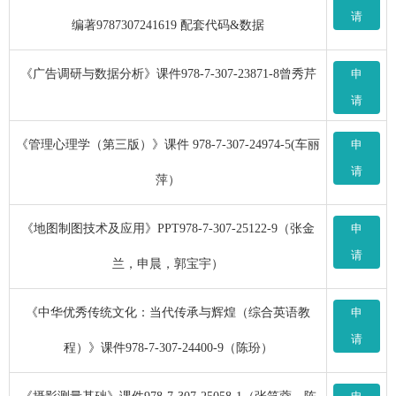
请
编著9787307241619 配套代码&数据
《广告调研与数据分析》课件978-7-307-23871-8曾秀芹
申
请
《管理心理学（第三版）》课件 978-7-307-24974-5(车丽
申
请
萍）
《地图制图技术及应用》PPT978-7-307-25122-9（张金
申
请
兰，申晨，郭宝宇）
《中华优秀传统文化：当代传承与辉煌（综合英语教
申
请
程）》课件978-7-307-24400-9（陈玢）