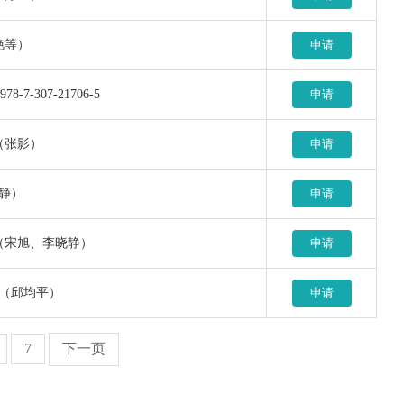
郑艳等）
申请
7-307-21706-5
申请
0（张影）
申请
沈静）
申请
-0（宋旭、李晓静）
申请
-8（邱均平）
申请
7
下一页