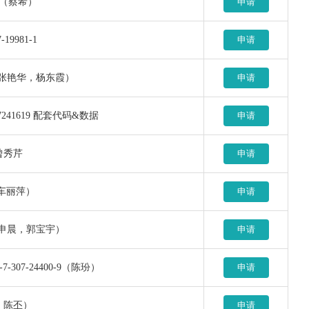
-9（蔡希）
申请
9981-1
申请
洁，张艳华，杨东霞）
申请
241619 配套代码&数据
申请
8曾秀芹
申请
5(车丽萍）
申请
兰，申晨，郭宝宇）
申请
7-24400-9（陈玢）
申请
蓉，陈丕）
申请