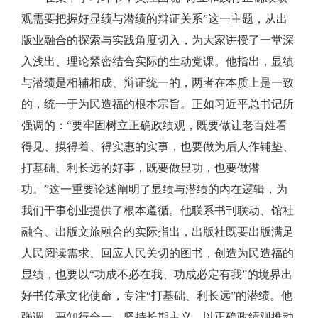
观需要把握好显绩与潜绩的辩证关系”这一主题，从出
版业融合的探索与实践角度切入，为大家讲授了一堂深
入浅出、理论紧密结合实际的生动党课。他指出，显绩
与潜绩是相辅相成、辩证统一的，两者在本质上是一致
的，统一于为民造福的根本宗旨。正如习近平总书记所
强调的：“要牢固树立正确政绩观，既要做让老百姓看
得见、摸得着、得实惠的实事，也要做为后人作铺垫、
打基础、利长远的好事，既要做显功，也要做潜
功。”这一重要论述阐明了显绩与潜绩的内在逻辑，为
我们干事创业提供了根本遵循。他联系书刊联动、馆社
融合、出版文旅融合的实际指出，出版社既要出版满足
人民阅读需求、回应人民关切的图书，创造为民造福的
显绩，也要以“功成不必在我、功成必定有我”的境界出
好书传承文化使命，专注“打基础、利长远”的潜绩。他
强调，要知行合一，坚持长期主义，以正确政绩观推动