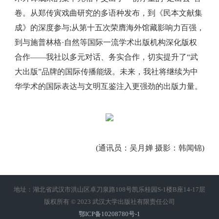
卷。从郑传寅戏曲研究的多语种发布，到《民本文献集
成》的深度参与;从第十五次荣膺海外馆藏影响力百强，
到与施普林格·自然等国际一流学术出版机构深化版权
合作——我社以多元对话、务实合作，切实提升了“武
大出版”品牌的国际传播能级。未来，我社将继续为中
华学术的国际表达与文明互鉴注入更强劲的出版力量。
(通讯员：吴月婵 摄影：韩闻锦)
地址：湖北省武汉市洪山区卓刀泉路108号凯乐桂园S-1楼B座14-17层
版权所有 © 2023 武汉大学出版社有限责任公司
鄂ICP备10208780号-1