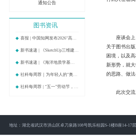
通知公告
图书资讯
座谈会上，
喜报 | 中国知网发布2026“高被引
关于图书出版
新书速递 | 《SketchUp三维建模教
困境，以及高
新书速递 | 《海洋地质学基础》
新形势，就大
的思路、做法
社科每周荐｜为年轻人的“奥德赛时期
社科每周荐 | “五一”劳动节，守护
此次交流为
地址：湖北省武汉市洪山区卓刀泉路108号凯乐桂园S-1楼B座14-17