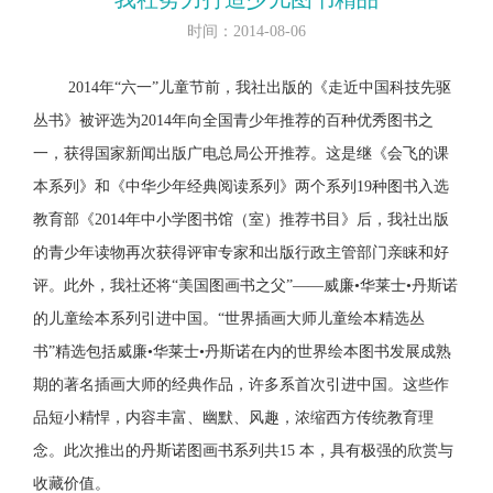
时间：2014-08-06
2014年“六一”儿童节前，我社出版的《走近中国科技先驱
丛书》被评选为2014年向全国青少年推荐的百种优秀图书之
一，获得国家新闻出版广电总局公开推荐。这是继《会飞的课
本系列》和《中华少年经典阅读系列》两个系列19种图书入选
教育部《2014年中小学图书馆（室）推荐书目》后，我社出版
的青少年读物再次获得评审专家和出版行政主管部门亲睐和好
评。此外，我社还将“美国图画书之父”——威廉•华莱士•丹斯诺
的儿童绘本系列引进中国。“世界插画大师儿童绘本精选丛
书”精选包括威廉•华莱士•丹斯诺在内的世界绘本图书发展成熟
期的著名插画大师的经典作品，许多系首次引进中国。这些作
品短小精悍，内容丰富、幽默、风趣，浓缩西方传统教育理
念。此次推出的丹斯诺图画书系列共15 本，具有极强的欣赏与
收藏价值。