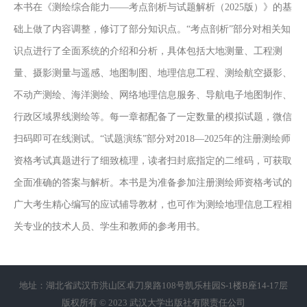
本书在《测绘综合能力——考点剖析与试题解析（2025版）》的基
础上做了内容调整，修订了部分知识点。“考点剖析”部分对相关知
识点进行了全面系统的介绍和分析，具体包括大地测量、工程测
量、摄影测量与遥感、地图制图、地理信息工程、测绘航空摄影、
不动产测绘、海洋测绘、网络地理信息服务、导航电子地图制作、
行政区域界线测绘等。每一章都配备了一定数量的模拟试题，微信
扫码即可在线测试。“试题演练”部分对2018—2025年的注册测绘师
资格考试真题进行了细致梳理，读者扫封底指定的二维码，可获取
全面准确的答案与解析。本书是为准备参加注册测绘师资格考试的
广大考生精心编写的应试辅导教材，也可作为测绘地理信息工程相
关专业的技术人员、学生和教师的参考用书。
地址：湖北省武汉市洪山区卓刀泉路108号凯乐桂园S-1楼B座14-17层
版权所有 © 2023 武汉大学出版社有限责任公司