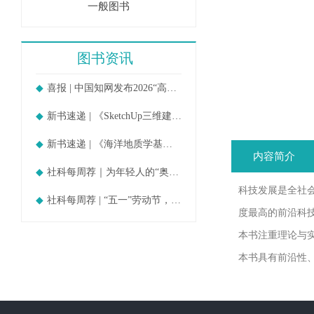
一般图书
图书资讯
喜报 | 中国知网发布2026“高被引
新书速递 | 《SketchUp三维建模教
新书速递 | 《海洋地质学基础》
内容简介
社科每周荐｜为年轻人的“奥德赛时期
科技发展是全社
社科每周荐 | “五一”劳动节，守护
度最高的前沿科
本书注重理论与
本书具有前沿性