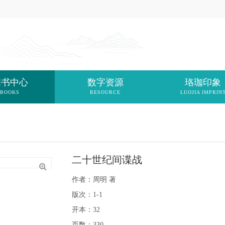
图书中心
数字资源
珞珈印象
BOOKS
RESOURCE
LUOJIA IMPRIN
二十世纪间谍战
作者：周明 著
版次：1-1
开本：32
页数：330