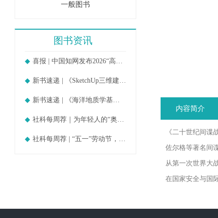
一般图书
图书资讯
喜报 | 中国知网发布2026“高被引
新书速递 | 《SketchUp三维建模教
新书速递 | 《海洋地质学基础》
内容简介
社科每周荐｜为年轻人的“奥德赛时期
《二十世纪间谍
社科每周荐 | “五一”劳动节，守护
佐尔格等著名间谍
从第一次世界大
在国家安全与国