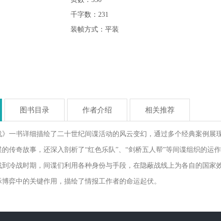
千字数：231
装帧方式：平装
图书目录
作者介绍
相关推荐
战》一书详细描绘了二十世纪间谍活动的风云变幻，通过多个经典案例展现
的传奇故事，还深入剖析了“红色乐队”、“剑桥五人帮”等间谍组织的运
战到冷战时期，间谍们利用各种身份与手段，在隐蔽战线上为各自的国家
际博弈中的关键作用，描绘了情报工作者的命运起伏。