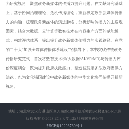
为研究视角，聚焦政务新媒体的传播力提升问题。在文献研究基础
上，基于协同治理理论、危机传播理论，重新界定政务新媒体传播
力的内涵，梳理政务新媒体的演进脉络，分析影响传播力的主客观
因素，结合大数据、云计算等数智技术在内容生产方面的赋能模
式，构建评估体系，提出提升政务新媒体传播力的实践路径。在党
的二十大“加强全媒体传播体系建设”的指导下，本书突破传统政务
传播研究范式，首次将数智技术群(大数据/AI/VR/MR)与传播力评
价深度耦合，既为提升政府执政能力、塑造智慧服务型政府提供方
法论，也为文化强国建设中政务新媒体的中华文化协同传播开辟新
视角。
地址：湖北省武汉市洪山区卓刀泉路108号凯乐桂园S-1楼B座14-17层
版权所有 © 2023 武汉大学出版社有限责任公司
鄂ICP备10208780号-1