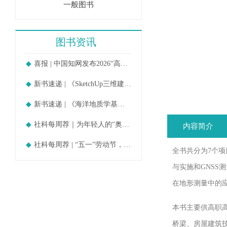
一般图书
图书资讯
喜报 | 中国知网发布2026“高被引
新书速递 | 《SketchUp三维建模教
新书速递 | 《海洋地质学基础》
社科每周荐｜为年轻人的“奥德赛时期
内容简介
社科每周荐 | “五一”劳动节，守护
全书共分为7个项
与实施和GNSS
在地形测量中的
本书主要供高职
桥梁、房屋建筑