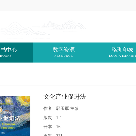
图书中心
数字资源
珞珈印象
BOOKS
RESOURCE
LUOJIA IMPRIN
文化产业促进法
作者：郭玉军 主编
版次：1-1
开本：16
页数：371