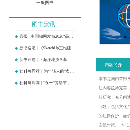
一般图书
图书资讯
喜报 | 中国知网发布2026“高被引
新书速递 | 《SketchUp三维建模教
新书速递 | 《海洋地质学基础》
内容简介
社科每周荐｜为年轻人的“奥德赛时期
本书是国内首部
社科每周荐 | “五一”劳动节，守护
法内容亟待完善
较研究，充分阐
问题，包括文化
的法律保护、融
实践对策。 本