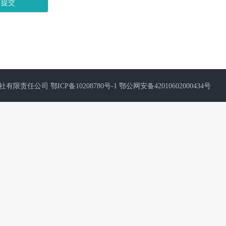
出版社有限责任公司
鄂ICP备10208780号-1
鄂公网安备42010602000434号