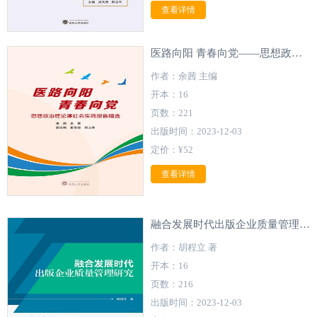
查看详情
医路向阳 青春向党——思想政治理论课社会实践报告精选
作者：余茜 主编
开本：16
页数：221
出版时间：2023-12-03
定价：¥52
查看详情
融合发展时代出版企业质量管理研究
作者：胡程立 著
开本：16
页数：216
出版时间：2023-12-03