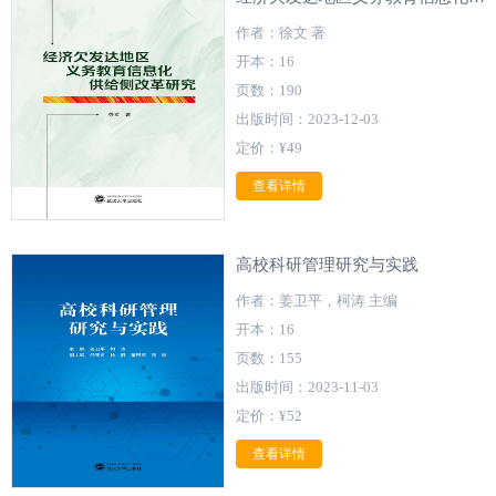
作者：徐文 著
开本：16
页数：190
出版时间：2023-12-03
定价：¥49
查看详情
高校科研管理研究与实践
作者：姜卫平，柯涛 主编
开本：16
页数：155
出版时间：2023-11-03
定价：¥52
查看详情