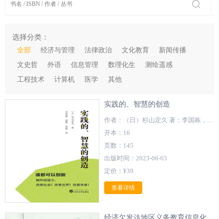
选择分类：
全部
经济与管理
法律政治
文化教育
新闻传播
文史哲
外语
信息管理
数理化生
测绘遥感
工程技术
计算机
医学
其他
实践的、智慧的创造
作者：（日）杉山定久 著；李国栋，洪霞，雷韬 译
开本：16
页数：145
出版时间：2023-06-03
定价：¥39
查看详情
经济欠发达地区义务教育信息化供给侧改革研究