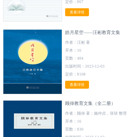
定价：¥67
查看详情
皓月星空——汪彬教育文集
作者：汪彬 著
开本：16
页数：494
出版时间：2023-12-03
定价：¥108
查看详情
顾倬教育文集（全二册）
作者：顾倬 著；施仲贞，张琰 整理
开本：16
页数：830