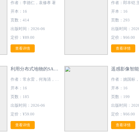
作者：李德仁，袁修孝 著
作者：郎丰铠 
开本：16
开本：16
页数：414
页数：293
出版时间：2026-06
出版时间：2026
定价：¥89.00
定价：¥66.00
查看详情
查看详情
利用分布式地物的SAR影像极化定标原理与方法
作者：常永雷，何海清，赵伶俐，杨杰 等 著
开本：16
开本：16
页数：185
页数：199
出版时间：2026-06
出版时间：2026
定价：¥59.00
定价：¥66.00
查看详情
查看详情