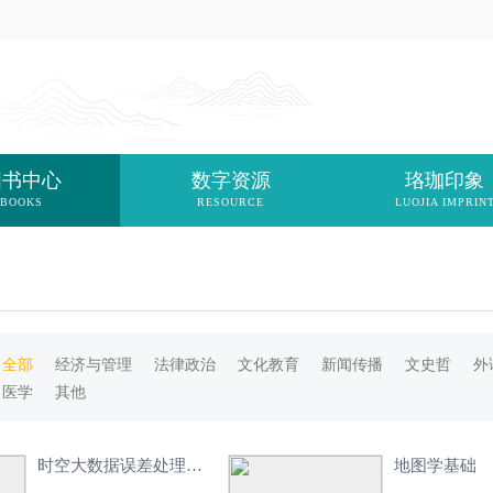
图书中心
数字资源
珞珈印象
BOOKS
RESOURCE
LUOJIA IMPRIN
全部
经济与管理
法律政治
文化教育
新闻传播
文史哲
外
医学
其他
时空大数据误差处理与可靠性理论
地图学基础