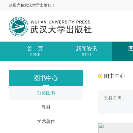
欢迎光临武汉大学出版社！
首 页
新闻资讯
HOME
NEWS
图书中心
图书中心
分类图书
选择分类：
教材
学术著作