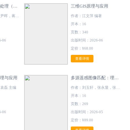
变形监测数据处理（第三版）（普通高等教育“十一五”国家级规划教材）
三维GIS原理与应用
作者：黄声享，尹晖，蒋征 编著
作者：江文萍 编著
开本：16
页数：340
-06
出版时间：2026-06
定价：¥68.00
查看详情
原理与应用
多源遥感图像匹配：理论、方法与应用
袁磊 主编
作者：刘玉轩，张永显，张力，胡志华，艾海滨，刘景 著
开本：16
页数：269
-06
出版时间：2026-05
定价：¥89.00