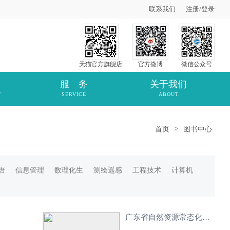
联系我们
注册
/
登录
天猫官方旗舰店
官方微博
微信公众号
服 务
关于我们
T
SERVICE
ABOUT
>
首页
图书中心
语
信息管理
数理化生
测绘遥感
工程技术
计算机
广东省自然资源常态化监测理论与实践