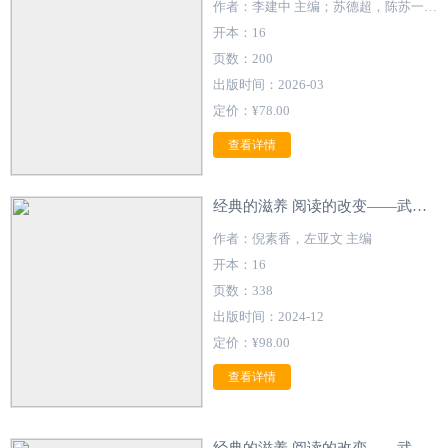
作者：李建中 主编；苏德超，陈苏一，朱钇淼 副主编
开本：16
页数：200
出版时间：2026-03
定价：¥78.00
查看详情
经典的滋养 阅读的改变——武汉大学基础通识课优秀论文集（中国精神卷）
作者：倪素香，左亚文 主编
开本：16
页数：338
出版时间：2024-12
定价：¥98.00
查看详情