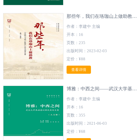
那些年，我们在珞珈山上做助教——“珞珈山上的小狐狸”征文比赛文集
作者：李建中 主编
开本：16
页数：235
出版时间：2023-02-03
定价：¥88
查看详情
博雅：中西之间——武汉大学基础通识课优秀论文集（人文卷）
作者：李建中 主编
开本：16
页数：355
出版时间：2021-06-03
定价：¥68