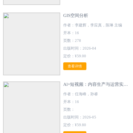
GIS空间分析
作者：李建辉，李应真，陈琳 主编
开本：16
页数：278
出版时间：2026-04
定价：¥59.00
查看详情
Al+短视频：内容生产与运营实战教程
作者：任海峰，孙睿
开本：16
页数：
出版时间：2026-05
定价：¥59.80