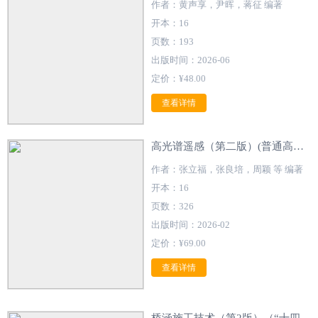
作者：黄声享，尹晖，蒋征 编著
开本：16
页数：193
出版时间：2026-06
定价：¥48.00
查看详情
高光谱遥感（第二版）(普通高等教育“十一五”国家级规划教材 )
作者：张立福，张良培，周颖 等 编著
开本：16
页数：326
出版时间：2026-02
定价：¥69.00
查看详情