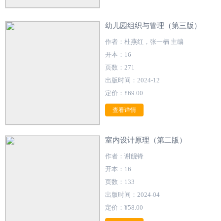
幼儿园组织与管理（第三版）
作者：杜燕红，张一楠 主编
开本：16
页数：271
出版时间：2024-12
定价：¥69.00
查看详情
室内设计原理（第二版）
作者：谢舰锋
开本：16
页数：133
出版时间：2024-04
定价：¥58.00