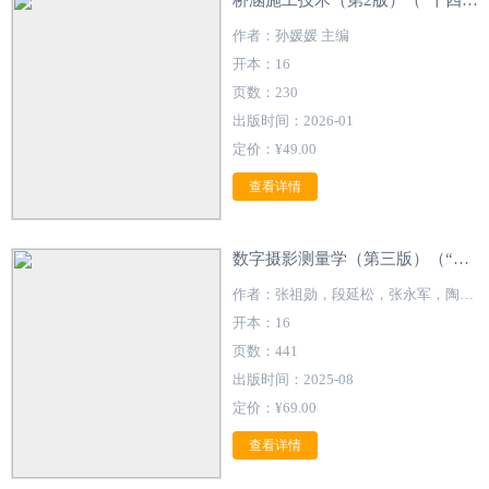
桥涵施工技术（第2版）（“十四五”职业教育国家规划教材）
作者：孙媛媛 主编
开本：16
页数：230
出版时间：2026-01
定价：¥49.00
查看详情
数字摄影测量学（第三版）（“十二五”普通高等教育本科国家级规划教材）
作者：张祖勋，段延松，张永军，陶鹏杰，张剑清 编著
开本：16
页数：441
出版时间：2025-08
定价：¥69.00
查看详情