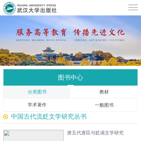
图书中心
分类图书
教材
学术著作
一般图书
中国古代流贬文学研究丛书
唐五代逐臣与贬谪文学研究